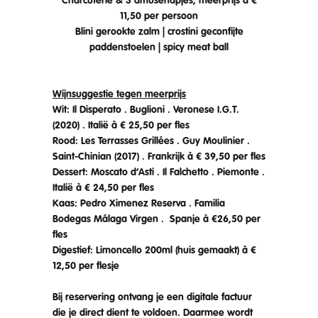
Charcuterie & 3 amusehapjes, meerprijs à €
11,50 per persoon
Blini gerookte zalm | crostini geconfijte
paddenstoelen | spicy meat ball
Wijnsuggestie tegen meerprijs
Wit: Il Disperato . Buglioni . Veronese I.G.T.
(2020) . Italië à € 25,50 per fles
Rood: Les Terrasses Grillées . Guy Moulinier .
Saint-Chinian (2017) . Frankrijk à € 39,50 per fles
Dessert: Moscato d’Asti . Il Falchetto . Piemonte .
Italië à € 24,50 per fles
Kaas: Pedro Ximenez Reserva . Familia
Bodegas Málaga Virgen . Spanje à €26,50 per
fles
Digestief: Limoncello 200ml (huis gemaakt) à €
12,50 per flesje
Bij reservering ontvang je een digitale factuur
die je direct dient te voldoen. Daarmee wordt