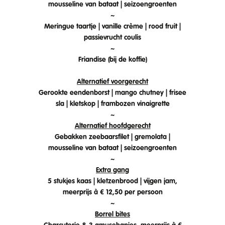
mousseline van bataat | seizoengroenten
~
Meringue taartje | vanille crème | rood fruit |
passievrucht coulis
~
Friandise (bij de koffie)
Alternatief voorgerecht
Gerookte eendenborst | mango chutney | frisee
sla | kletskop | frambozen vinaigrette
~
Alternatief hoofdgerecht
Gebakken zeebaarsfilet | gremolata |
mousseline van bataat | seizoengroenten
~
Extra gang
5 stukjes kaas | kletzenbrood | vijgen jam,
meerprijs à € 12,50 per persoon
~
Borrel bites