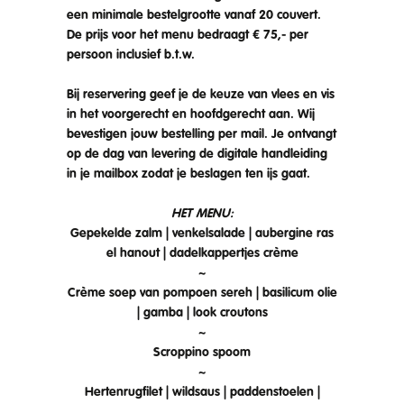
een minimale bestelgrootte vanaf 20 couvert.
De prijs voor het menu bedraagt € 75,- per
persoon inclusief b.t.w.
Bij reservering geef je de keuze van vlees en vis
in het voorgerecht en hoofdgerecht aan. Wij
bevestigen jouw bestelling per mail. Je ontvangt
op de dag van levering de digitale handleiding
in je mailbox zodat je beslagen ten ijs gaat.
HET MENU:
Gepekelde zalm | venkelsalade | aubergine ras
el hanout | dadelkappertjes crème
~
Crème soep van pompoen sereh | basilicum olie
| gamba | look croutons
~
Scroppino spoom
~
Hertenrugfilet | wildsaus | paddenstoelen |