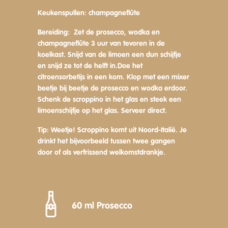
Keukenspullen:
champagneflûte
Bereiding:
Zet de prosecco, wodka en
champagneflûte 3 uur van tevoren in de
koelkast. Snijd van de limoen een dun schijfje
en snijd ze tot de helft in
.
Doe het
citroensorbetijs in een kom. Klop met een mixer
beetje bij beetje de prosecco en wodka erdoor.
Schenk de scroppino in het glas en steek een
limoenschijfje op het glas. Serveer direct.
Tip:
Weetje! Scroppino komt uit Noord-Italië. Je
drinkt het bijvoorbeeld tussen twee gangen
door of als verfrissend welkomstdrankje.
60 ml Prosecco