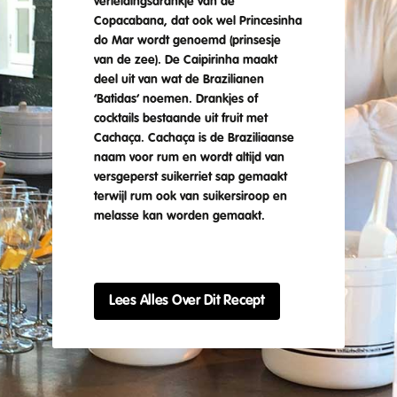
verleidingsdrankje van de
Copacabana, dat ook wel Princesinha
do Mar wordt genoemd (prinsesje
van de zee). De Caipirinha maakt
deel uit van wat de Brazilianen
‘Batidas’ noemen. Drankjes of
cocktails bestaande uit fruit met
Cachaça. Cachaça is de Braziliaanse
naam voor rum en wordt altijd van
versgeperst suikerriet sap gemaakt
terwijl rum ook van suikersiroop en
melasse kan worden gemaakt.
Lees Alles Over Dit Recept