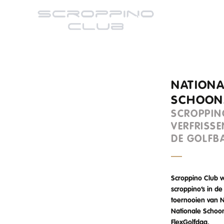
Acties
Shop-Bestellen
NATIONA
SCHOON
SCROPPIN
VERFRISSE
DE GOLFB
Scroppino Club v
scroppino’s in de
toernooien van 
Nationale Schoo
FlexGolfdag.