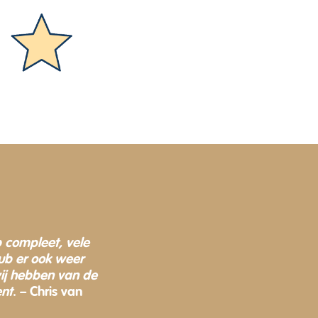
 compleet, vele
lub er ook weer
wij hebben van de
ent
. – Chris van