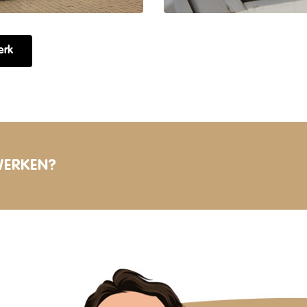
erk
WERKEN?