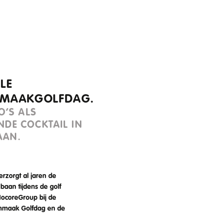
Cocktailbar huren
Catering
Ons werk
R
LE
MAAKGOLFDAG.
O’S ALS
NDE COCKTAIL IN
AAN.
erzorgt al jaren de
 baan tijdens de golf
NocoreGroup bij de
nmaak Golfdag en de