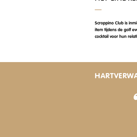
Scroppino Club is inm
item tijdens de golf 
cocktail voor hun rela
HARTVERW